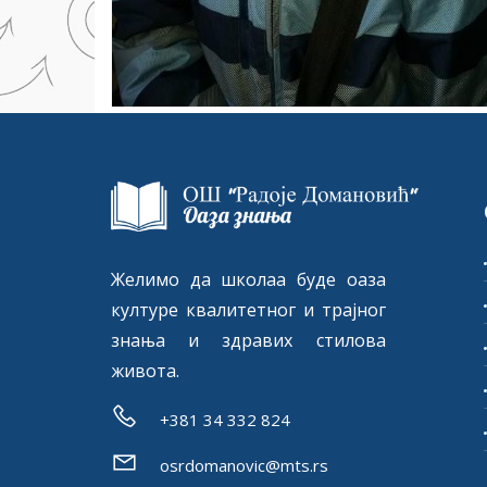
Желимо да школаа буде оаза
културе квалитетног и трајног
знања и здравих стилова
живота.
+381 34 332 824
osrdomanovic@mts.rs