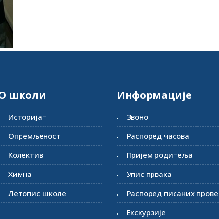
О школи
Информације
Историјат
Звоно
Опремљеност
Распоред часова
Колектив
Пријем родитеља
Химна
Упис првака
Летопис школе
Распоред писаних прове
Екскурзије