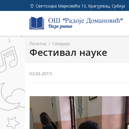
Светозара Марковића 13, Kрагујевац, Србија
Почетна
/
Галерија
Фестивал науке
02.03.2015.