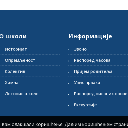
О школи
Информације
Историјат
Звоно
Опремљеност
Распоред часова
Колектив
Пријем родитеља
Химна
Упис првака
Летопис школе
Распоред писаних прове
Екскурзије
мо вам олакшали коришћење. Даљим коришћењем страни