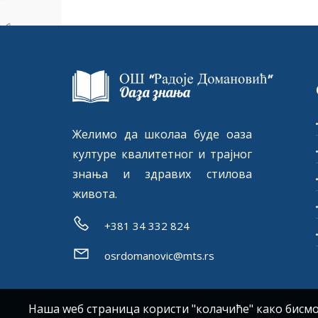
Желимо да школаа буде оаза
културе квалитетног и трајног
знања и здравих стилова
живота.
+381 34 332 824
osrdomanovic@mts.rs
Наша wеб страница користи "колачиће" како бис