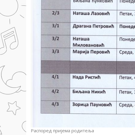
Распоред пријема родитеља