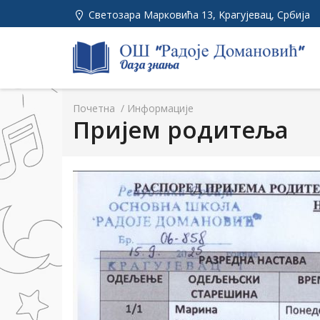
Светозара Марковића 13, Kрагујевац, Србија
Почетна
/
Информације
Пријем родитеља