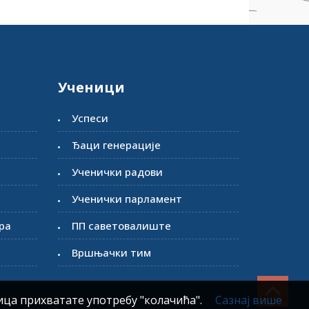
Ученици
Успеси
Ђаци генерације
Ученички радови
Ученички парламент
ра
ПП саветовалиште
Вршњачки тим
ца прихватате употребу "колачића".
Сазнај више