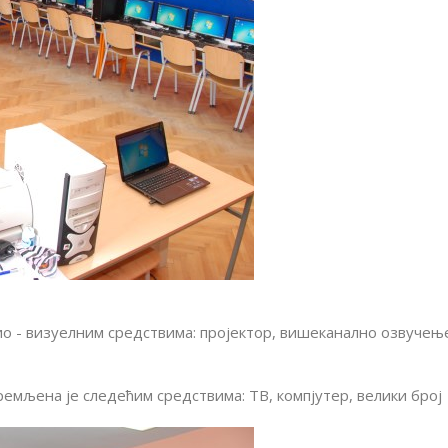
о - визуелним средствима: пројектор, вишеканално озвучењ
ремљена је следећим средствима: ТВ, компјутер, велики број