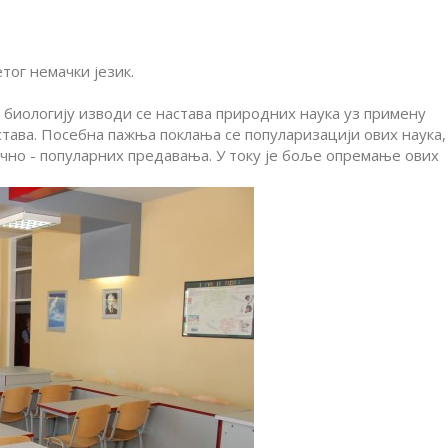
етог немачки језик.
 биологију изводи се настава природних наука уз примену
тава. Посебна пажња поклања се популаризацији ових наука,
но - популарних предавања. У току је боље опремање ових