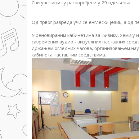
Сви ученици су распоређени у 29 одељења.
Од првог разреда учи се енглески језик, а од п
У реновираним кабинетима за физику, хемију и
савремених аудио - визуелних наставних средс
држањем огледних часова, организовањем науч
кабинета наставним средствима.