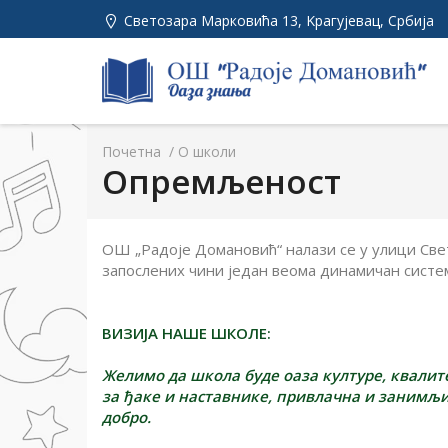
Светозара Марковића 13, Kрагујевац, Србија
Почетна
/
О школи
Опремљеност
ОШ „Радоје Домановић“ налази се у улици Свет
запослених чини један веома динамичан систе
ВИЗИЈА НАШЕ ШКОЛЕ:
Желимо да школа буде оаза културе, квалит
за ђаке и наставнике, привлачна и занимљ
добро.