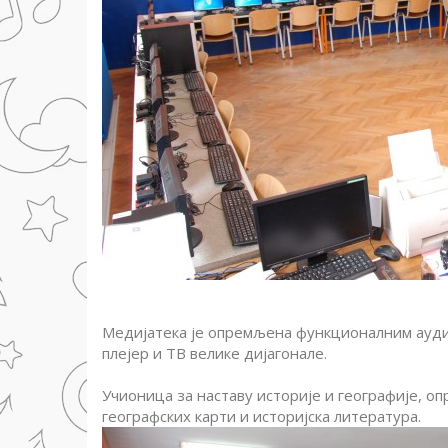
Медијатека је опремљена функционалним ауди
плејер и ТВ велике дијагонале.
Учионица за наставу историје и географије, оп
географских карти и историјска литература.