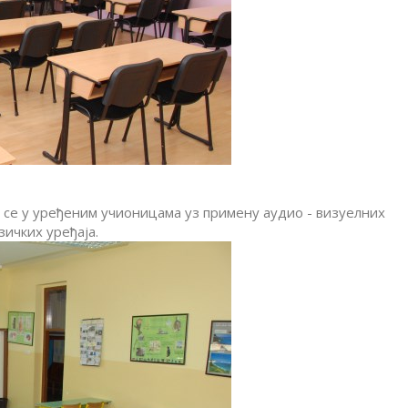
ди се у уређеним учионицама уз примену аудио - визуелних
зичких уређаја.