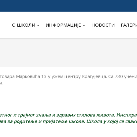
О ШКОЛИ
ИНФОРМАЦИЈЕ
НОВОСТИ
ГАЛЕР
озара Марковића 13 у ужем центру Крагујевца. Са 730 учени
м.
етнoг и трајног знања и здравих стилова живота. Инспир
ива за родитеље и пријатеље школе.
Школа у којој се свак