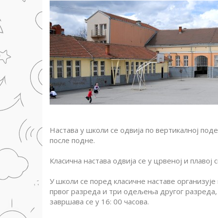
Настава у школи се одвија по вертикалној подел
после подне.
Класична настава одвија се у црвеној и плавој 
У школи се поред класичне наставе организуј
првог разреда и три одељења другог разреда,
завршава се у 16: 00 часова.