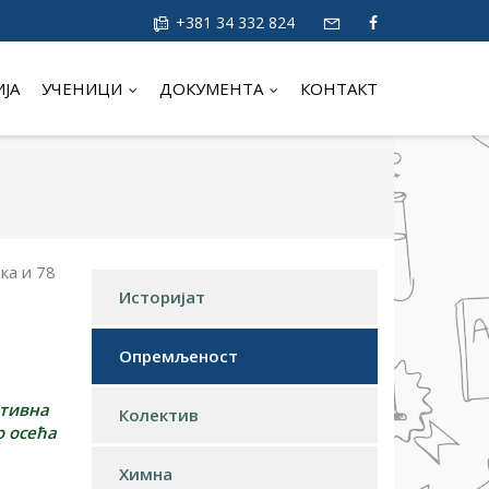
+381 34 332 824
ИЈА
УЧЕНИЦИ
ДОКУМЕНТА
КОНТАКТ
ка и 78
Историјат
Опремљеност
ативна
Колектив
о осећа
Химна