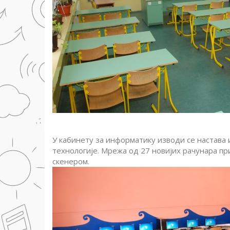
У кабинету за информатику изводи се настава
технологије. Мрежа од 27 новијих рачунара п
скенером.