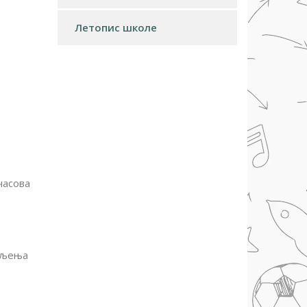
Летопис школе
часова
дељења