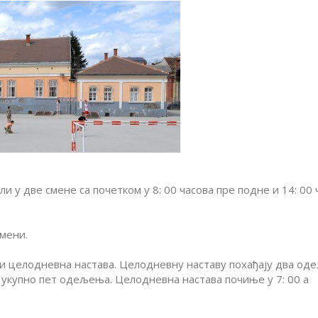
и у две смене са почетком у 8: 00 часова пре подне и 14: 00 
смени.
е и целодневна настава. Целодневну наставу похађају два о
 укупно пет одељења. Целодневна настава почиње у 7: 00 а