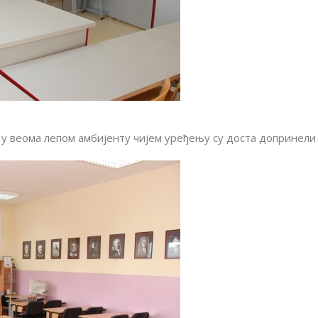
 у веома лепом амбијенту чијем уређењу су доста допринели