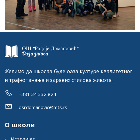
Желимо да школаа буде оаза културе квалитетног
и трајног знања и здравих стилова живота.
+381 34 332 824
osrdomanovic@mts.rs
О школи
Историјат