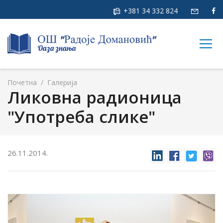
+381 34 332 824
togg
navig
Почетна
/
Галерија
Ликовна радионица
"Употреба слике"
26.11.2014.