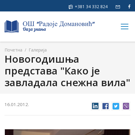
+381 34 332 824
togg
navig
Почетна
/
Галерија
Новогодишња
представа "Како је
завладала снежна вила"
16.01.2012.