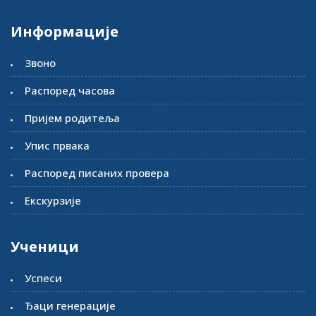
Информације
Звоно
Распоред часова
Пријем родитеља
Упис првака
Распоред писаних провера
Екскурзије
Ученици
Успеси
Ђаци генерације