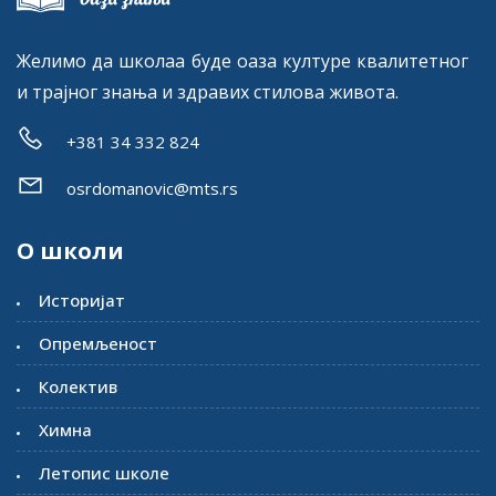
Желимо да школаа буде оаза културе квалитетног
и трајног знања и здравих стилова живота.
+381 34 332 824
osrdomanovic@mts.rs
О школи
Историјат
Опремљеност
Колектив
Химна
Летопис школе