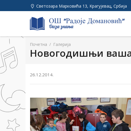
Светозара Марковића 13, Kрагујевац, Србија
Почетна
/
Галерија
Новогодишњи ваш
26.12.2014.