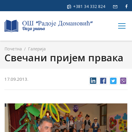
+381 34 332 824
togg
navig
Почетна
/
Галерија
Свечани пријем првака
17.09.2013.