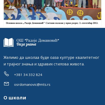
Желимо да школаа буде оаза културе квалитетног
и трајног знања и здравих стилова живота.
+381 34 332 824
osrdomanovic@mts.rs
О школи