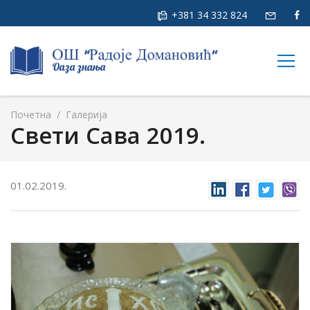
+381 34 332 824
togg
navig
Почетна
/
Галерија
Свети Сава 2019.
01.02.2019.