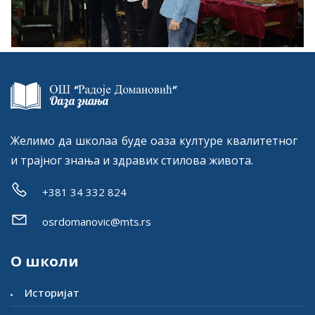
Желимо да школаа буде оаза културе квалитетног
и трајног знања и здравих стилова живота.
+381 34 332 824
osrdomanovic@mts.rs
О школи
Историјат