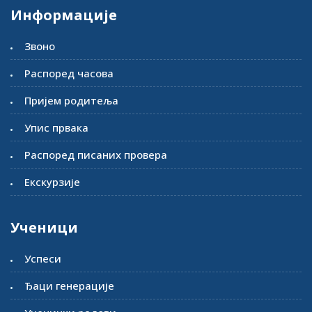
Информације
Звоно
Распоред часова
Пријем родитеља
Упис првака
Распоред писаних провера
Екскурзије
Ученици
Успеси
Ђаци генерације