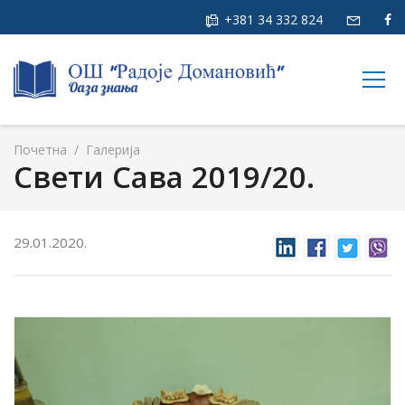
+381 34 332 824
togg
navig
Почетна
/
Галерија
Свети Сава 2019/20.
29.01.2020.