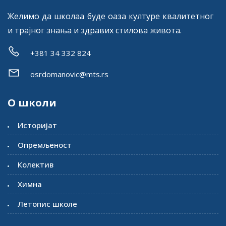
Желимо да школаа буде оаза културе квалитетног
и трајног знања и здравих стилова живота.
+381 34 332 824
osrdomanovic@mts.rs
О школи
Историјат
Опремљеност
Колектив
Химна
Летопис школе