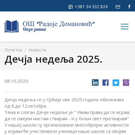
+381 34 332 824
togg
navig
Почетна
/
Новости
Дечја недеља 2025.
08.10.2025.
Дечја недеља се у Србији ове 2025.године обележава
од 6.до 12.октобра.
Тема и слоган Дечје недеље је " Имам права да се играм,
да се смејем мастам стварам - и у бољи свет претварам!"
У нашој школи су организоване многобројне активности
у којима ће учествовати ученици наше школе са својим