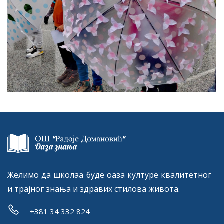
Желимо да школаа буде оаза културе квалитетног
и трајног знања и здравих стилова живота.
+381 34 332 824