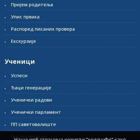
Пријем родитеља
Упис првака
Распоред писаних провера
Екскурзије
Ученици
Успеси
Ђаци генерације
Ученички радови
Ученички парламент
ПП саветовалиште
Вршњачки тим
Наша wеб страница користи "колачиће" како