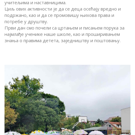
учитељима и наставницима.
Циљ ових активности је да се деца осећају вредно и
подржано, као и да се промовишу њихова права и
потребе у друштву.
Први дан смо почели са цртањем и писањем порука за
најмлађе ученике наше школе, као и проширивањем
знања о правима детета, заједништву и поштовању.