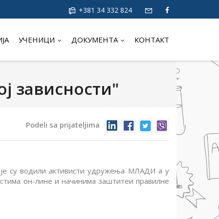
+381 34 332 824
ИЈА
УЧЕНИЦИ
ДОКУМЕНТА
КОНТАКТ
ој зависности"
Podeli sa prijateljima
оје су водили активисти удружења МЛАДИ а у
сностима он-лине и начинима заштитеи правилне