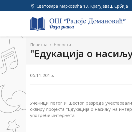
Светозара Марковића 13, Kрагујевац, Србија
Почетна
/
Новости
"Едукација о насиљу
05.11.2015.
Ученици петог и шестог разреда учествовал
оквиру пројекта "Едукација о насиљу на интер
употребе интернета.