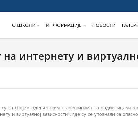
О ШКОЛИ
ИНФОРМАЦИЈЕ
НОВОСТИ
ГАЛЕР
 на интернету и виртуалн
и су са својим одењенским старешинама на радионицама к
нету и виртуалној зависности", где су се упознали са опа