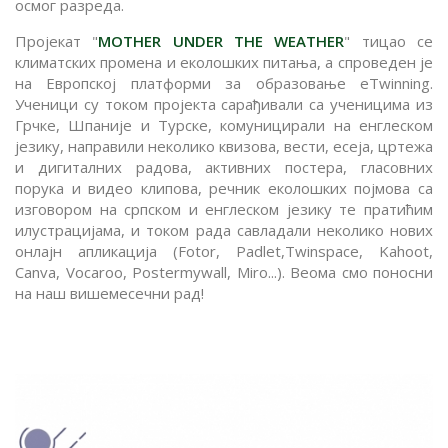
осмог разреда.
Пројекат "
MOTHER UNDER THE WEATHER
" тицао се
климатских промена и еколошких питања, а спроведен је
на Европској платформи за образовање eTwinning.
Ученици су током пројекта сарађивали са ученицима из
Грчке, Шпаније и Турске, комуницирали на енглеском
језику, направили неколико квизова, вести, есеја, цртежа
и дигиталних радова, активних постера, гласовних
порука и видео клипова, речник еколошких појмова са
изговором на српском и енглеском језику те пратићим
илустрацијама, и током рада савладали неколико нових
онлајн апликација (Fotor, Padlet,Twinspace, Kahoot,
Canva, Vocaroo, Postermywall, Miro...). Веома смо поносни
на наш вишемесечни рад!