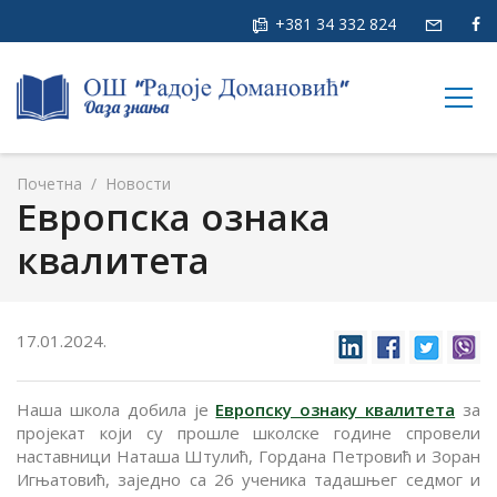
+381 34 332 824
togg
navig
Почетна
/
Новости
Европска ознака
квалитета
17.01.2024.
Наша школа добила је
Европску ознаку квалитета
за
пројекат који су прошле школске године спровели
наставници Наташа Штулић, Гордана Петровић и Зоран
Игњатовић, заједно са 26 ученика тадашњег седмог и