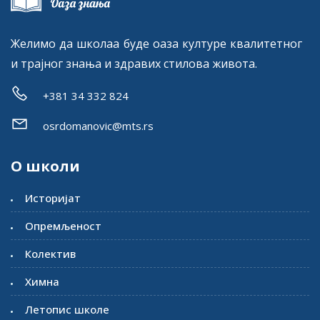
Желимо да школаа буде оаза културе квалитетног
и трајног знања и здравих стилова живота.
+381 34 332 824
osrdomanovic@mts.rs
О школи
Историјат
Опремљеност
Колектив
Химна
Летопис школе