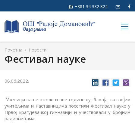
+381 34 332 824
togg
navig
Почетна
/
Новости
Фестивал науке
08.06.2022.
Ученици наше школе и ове године су, 5. маја, са својим
учитељима и наставницима посетили Фестивал науке у
Првој крагујевачкој гимназији и учествовали у бројним
радионицама.