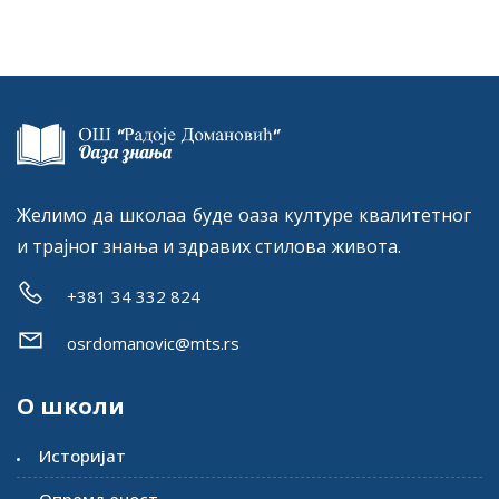
Желимо да школаа буде оаза културе квалитетног
и трајног знања и здравих стилова живота.
+381 34 332 824
osrdomanovic@mts.rs
О школи
Историјат