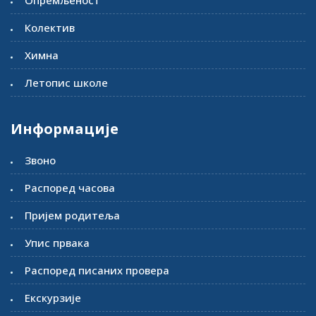
Опремљеност
Колектив
Химна
Летопис школе
Информације
Звоно
Распоред часова
Пријем родитеља
Упис првака
Распоред писаних провера
Екскурзије