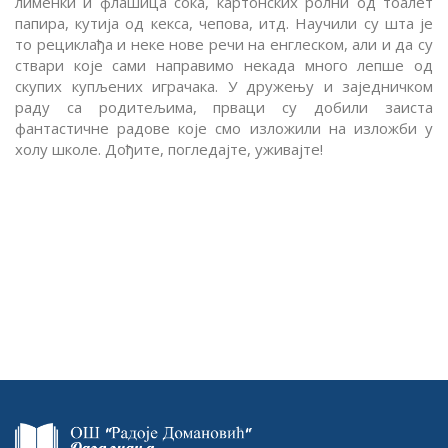
лименки и флашица сока, картонских ролни од тоалет
папира, кутија од кекса, чепова, итд. Научили су шта је
то рециклађа и неке нове речи на енглеском, али и да су
ствари које сами направимо некада много лепше од
скупих купљених играчака. У дружењу и заједничком
раду са родитељима, прваци су добили заиста
фантастичне радове које смо изложили на изложби у
холу школе. Дођите, погледајте, уживајте!