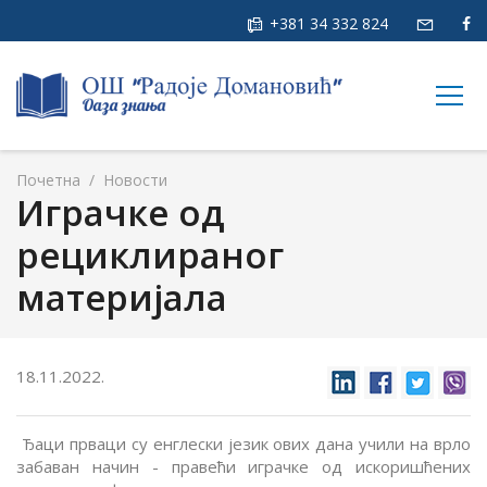
+381 34 332 824
togg
navig
Почетна
/
Новости
Играчке од
рециклираног
материјала
18.11.2022.
Ђаци прваци су енглески језик ових дана учили на врло
забаван начин - правећи играчке од искоришћених