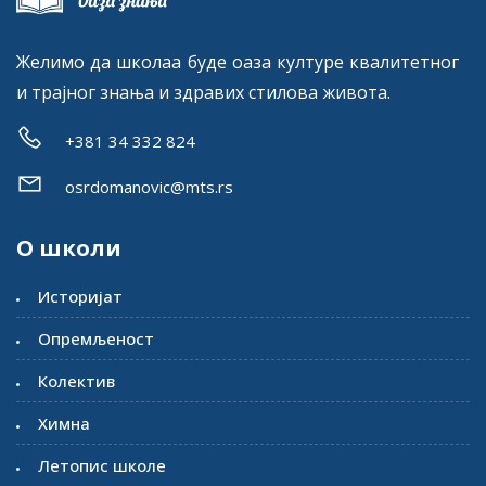
Желимо да школаа буде оаза културе квалитетног
и трајног знања и здравих стилова живота.
+381 34 332 824
osrdomanovic@mts.rs
О школи
Историјат
Опремљеност
Колектив
Химна
Летопис школе