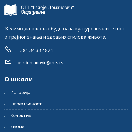
Желимо да школаа буде оаза културе квалитетног
и трајног знања и здравих стилова живота.
+381 34 332 824
osrdomanovic@mts.rs
О школи
Историјат
Опремљеност
Колектив
Химна