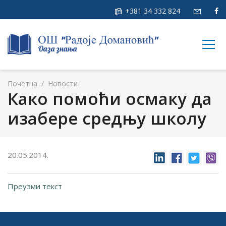
+381 34 332 824
togg
navig
Почетна
/
Новости
Како помоћи осмаку да
изабере средњу школу
20.05.2014.
Преузми текст