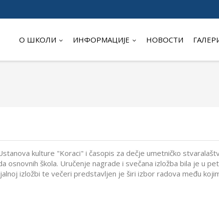
О ШКОЛИ
ИНФОРМАЦИЈЕ
НОВОСТИ
ГАЛЕР
stanova kulture "Koraci" i časopis za dečje umetničko stvaralaštv
zreda osnovnih škola. Uručenje nagrade i svečana izložba bila je 
cijalnoj izložbi te večeri predstavljen je širi izbor radova među koj