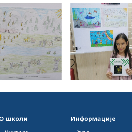
О школи
Информације
Историјат
Звоно