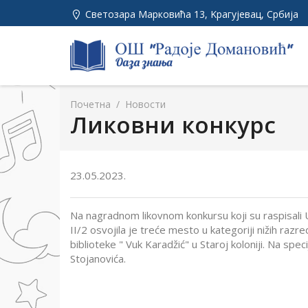
Светозара Марковића 13, Kрагујевац, Србија
Почетна
/
Новости
Ликовни конкурс
23.05.2023.
Na nagradnom likovnom konkursu koji su raspisali U
II/2 osvojila je treće mesto u kategoriji nižih ra
biblioteke " Vuk Karadžić" u Staroj koloniji. Na spe
Stojanovića.