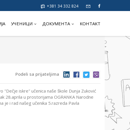
+381 34 332 824
ИЈА
УЧЕНИЦИ
ДОКУМЕНТА
КОНТАКТ
Podeli sa prijateljima
o "Dečje iskre" učenica naše škole Dunja Zuković
u petak 28.aprila u prostorijama OGRANKA Narodne
ima je i rad našeg učenika 5.razreda Pavla