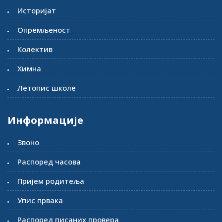
Историјат
Опремљеност
Колектив
Химна
Летопис школе
Информације
Звоно
Распоред часова
Пријем родитеља
Упис првака
Распоред писаних провера