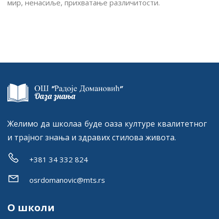
мир, ненасиље, прихватање различитости.
Желимо да школаа буде оаза културе квалитетног
и трајног знања и здравих стилова живота.
+381 34 332 824
osrdomanovic@mts.rs
О школи