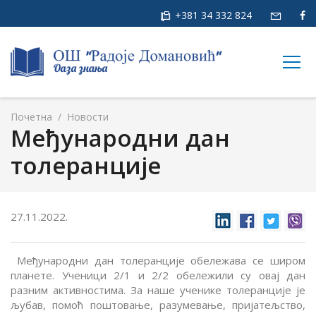
+381 34 332 824
togg
navig
Почетна
/
Новости
Међународни дан
толеранције
27.11.2022.
Међународни дан толеранције обележава се широм
планете. Ученици 2/1 и 2/2 обележили су овај дан
разним активностима. За наше ученике толеранције је
љубав, помоћ поштовање, разумевање, пријатељство,