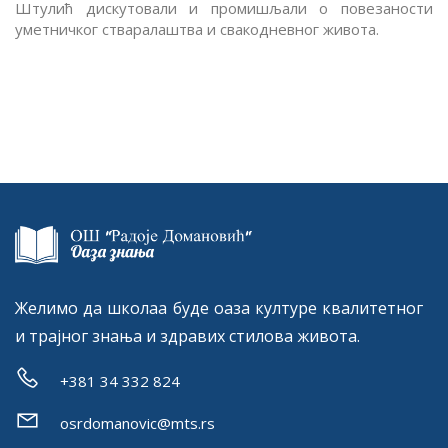
Штулић дискутовали и промишљали о повезаности
уметничког стваралаштва и свакодневног живота.
Желимо да школаа буде оаза културе квалитетног
и трајног знања и здравих стилова живота.
+381 34 332 824
osrdomanovic@mts.rs