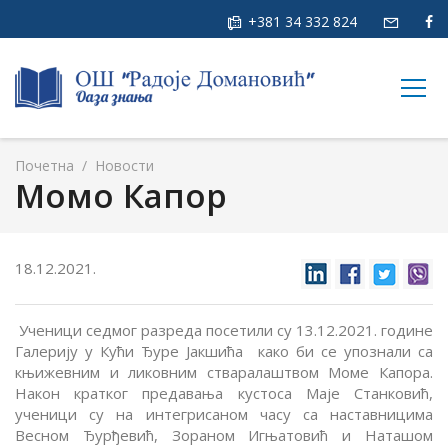
+381 34 332 824
togg
navig
Почетна
/
Новости
Момо Капор
18.12.2021.
Ученици седмог разреда посетили су 13.12.2021. године
Галерију у Кући Ђуре Јакшића како би се упознали са
књижевним и ликовним стваралаштвом Моме Капора.
Након кратког предавања кустоса Маје Станковић,
ученици су на интегрисаном часу са наставницима
Весном Ђурђевић, Зораном Игњатовић и Наташом