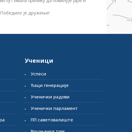
ви пут имала прилику да помилује јаре и
е. Победило је дружење!
Ученици
Успеси
Ђаци генерације
Ученички радови
Ученички парламент
ра
ПП саветовалиште
Вршњачки тим