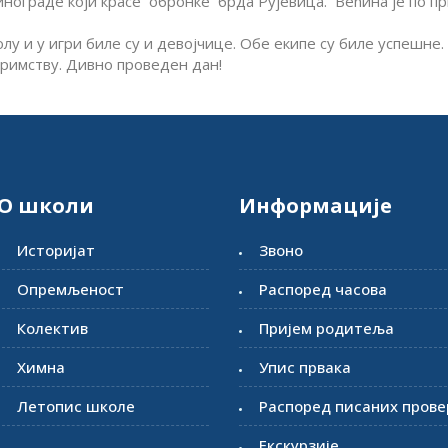
инограде који красе обронке брда Рујевица. Већина је по пр
голу и у игри биле су и девојчице. Обе екипе су биле успешн
примству. Дивно проведен дан!
О школи
Информације
Историјат
Звоно
Опремљеност
Распоред часова
Колектив
Пријем родитеља
Химна
Упис првака
Летопис школе
Распоред писаних прове
Екскурзије