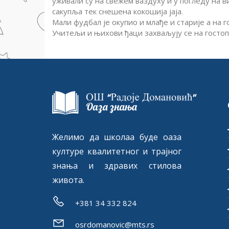
уживали су на свежем ваздуху и у погледу на в
сакупља тек снешена кокошија јаја.
Мали фудбал је окупио и млађе и старије а на 
Учитељи и њихови ђаци захваљују се на госто
Желимо да школаа буде оаза
културе квалитетног и трајног
знања и здравих стилова
живота.
+381 34 332 824
osrdomanovic@mts.rs