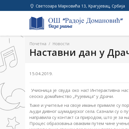
Светозара Марковића 13, Kрагујевац, Србија
Почетна
/
Новости
Наставни дан у Дра
15.04.2019.
Учионица је свуда око нас! Интерактивна нас
сеоско домаћинство „Рујевица“ у Драчи.
Ђаке и учитеље на своје имање примиле су пор
људи дивног шумадијског села. Сазнали су о п
направила су контакт са природом, што је за њ
Процес образовања оваквим путем чине учење 