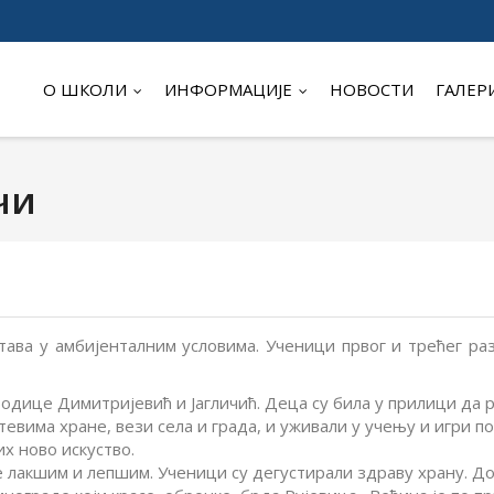
О ШКОЛИ
ИНФОРМАЦИЈЕ
НОВОСТИ
ГАЛЕР
чи
тава у амбијенталним условима. Ученици првог и трећег ра
одице Димитријевић и Јагличић. Деца су била у прилици да р
утевима хране, вези села и града, и уживали у учењу и игри 
их ново искуство.
лакшим и лепшим. Ученици су дегустирали здраву храну. Док