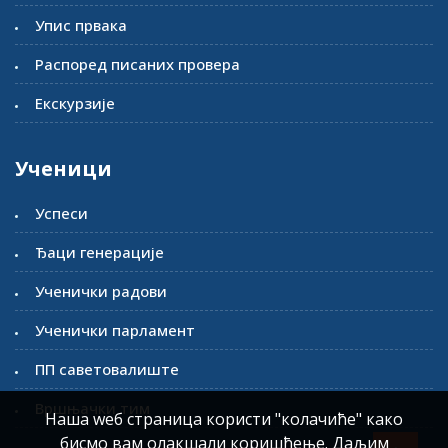
Упис првака
Распоред писаних провера
Екскурзије
Ученици
Успеси
Ђаци генерације
Ученички радови
Ученички парламент
ПП саветовалиште
Вршњачки тим
Наша wеб страница користи "колачиће" како
бисмо вам олакшали коришћење. Даљим