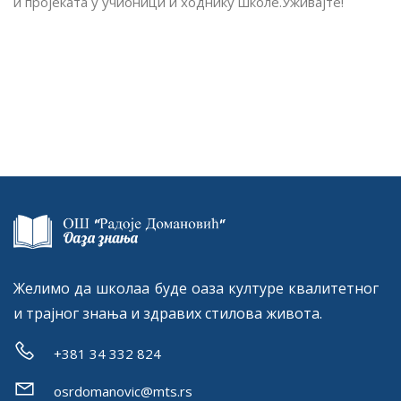
и пројеката у учионици и ходнику школе.Уживајте!
Желимо да школаа буде оаза културе квалитетног
и трајног знања и здравих стилова живота.
+381 34 332 824
osrdomanovic@mts.rs