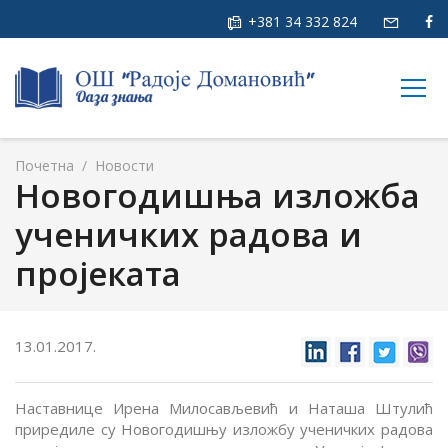
+381 34 332 824
togg
navig
Почетна
/
Новости
Новогодишња изложба
ученичких радова и
пројеката
13.01.2017.
Наставнице Ирена Милосављевић и Наташа Штулић
приредиле су Новогодишњу изложбу ученичких радова