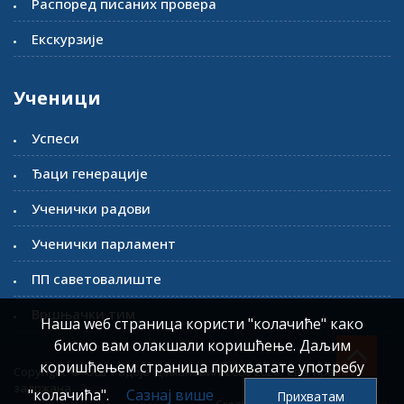
Распоред писаних провера
Екскурзије
Ученици
Успеси
Ђаци генерације
Ученички радови
Ученички парламент
ПП саветовалиште
Вршњачки тим
Наша wеб страница користи "колачиће" како
бисмо вам олакшали коришћење. Даљим
коришћењем страница прихватате употребу
Copyright © ОШ Радоје Домановић 2008-2026. Сва права
задржана
"колачића".
Сазнај више
Прихватам