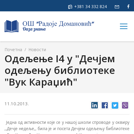
+381 34 332 824
togg
navig
Почетна
/
Новости
Oдељење I4 у "Дечјем
одељењу библиотеке
"Вук Караџић"
11.10.2013.
Једна од активности које се у нашој школи спроводе у оквиру
,,Дечје недеље,, била је и посета
Д
ечјем одељењу библиотеке