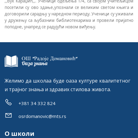
,,
В
ук
К
араџић,,.
У
ченици одељења 1/4, са својом учитељицом
посетили су ово здање,упознали се великим светом књига и
договорили сарадњу у наредном периоду.
У
ченици су уживали
у дружењу са љубазним библиотекарима и провели пријатно
поподне,
унапред се радујући новом виђењу.
Желимо да школаа буде оаза културе квалитетног
и трајног знања и здравих стилова живота.
+381 34 332 824
osrdomanovic@mts.rs
О школи