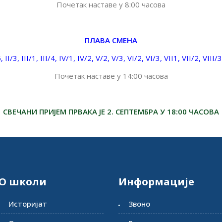
Почетак наставе у 8:00 часова
ПЛАВА СМЕНА
5, II/3, III/1, III/4, IV/1, IV/2, V/2, V/3, VI/2, VI/3, VII1, VII/2, VIII/3
Почетак наставе у 14:00 часова
СВЕЧАНИ ПРИЈЕМ ПРВАКА ЈЕ 2. СЕПТЕМБРА У 18:00 ЧАСОВА
О школи
Информације
Историјат
Звоно