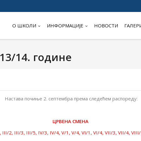
О ШКОЛИ
ИНФОРМАЦИЈЕ
НОВОСТИ
ГАЛЕР
13/14. године
Настава почиње 2. септембра према следећем распореду:
ЦРВЕНА СМЕНА
, III/2, III/3, III/5, IV/3, IV/4, V/1, V/4, VI/1, VI/4, VII/3, VII/4, VIII