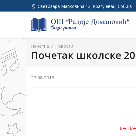
Светозара Марковића 13, Kрагујевац, Србија
Почетна
/
Новости
Почетак школске 20
27.08.2013.
I/4, II/4