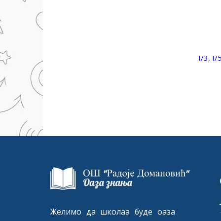
I/3, I/
Желимо да школаа буде оаза