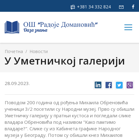
+381 34 332 824
togg
navig
Почетна
/
Новости
У Уметничкој галерији
28.09.2023.
Поводом 200 година од рођења Михаила Обреновића
ученици 3/2 посетили су Народни музеј. Прво су обишли
Уметничку галерију у пратњи кустоса и погледали слике
владара Обреновића под називом "Како памтимо
владаре?". Слике су из Кабинета графике Народног
музеја у Београду. Потом су обишли кнез Михаилов