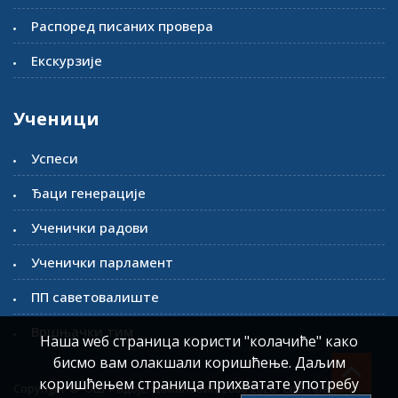
Распоред писаних провера
Екскурзије
Ученици
Успеси
Ђаци генерације
Ученички радови
Ученички парламент
ПП саветовалиште
Вршњачки тим
Наша wеб страница користи "колачиће" како
бисмо вам олакшали коришћење. Даљим
коришћењем страница прихватате употребу
Copyright © ОШ Радоје Домановић 2008-2026. Сва права