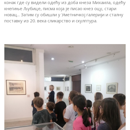
конак где су видели одећу из доба кнеза Михаила, одећу
кнегиње Љубице, писма која је писао кнез оцу, стари
новац... Затим су обишли у Уметничкој галерији и сталну
поставку из 20. века сликарство и скулптура.