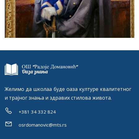
Желимо да школаа буде оаза културе квалитетног
и трајног знања и здравих стилова живота.
+381 34 332 824
osrdomanovic@mts.rs