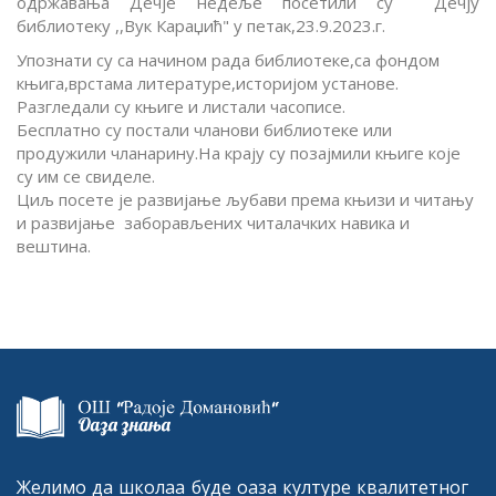
одржавања Дечје недеље посетили су Дечју
библиотеку ,,Вук Караџић" у петак,23.9.2023.г.
Упознати су са начином рада библиотеке,са фондом
књига,врстама литературе,историјом установе.
Разгледали су књиге и листали часописе.
Бесплатно су постали чланови библиотеке или
продужили чланарину.На крају су позајмили књиге које
су им се свиделе.
Циљ посете је развијање љубави према књизи и читању
и развијање заборављених читалачких навика и
вештина.
Желимо да школаа буде оаза културе квалитетног