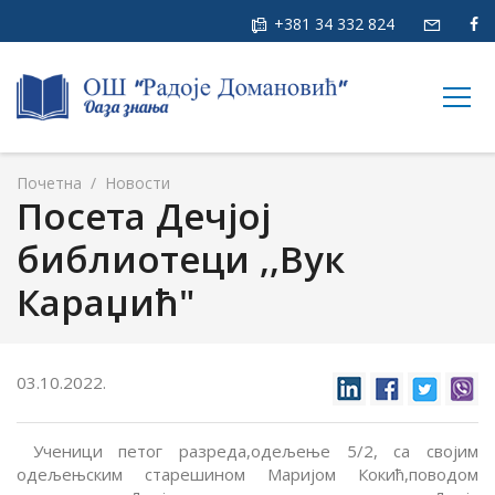
+381 34 332 824
togg
navig
Почетна
/
Новости
Посета Дечјој
библиотеци ,,Вук
Караџић"
03.10.2022.
Ученици петог разреда,одељење 5/2, са својим
одељењским старешином Маријом Кокић,поводом