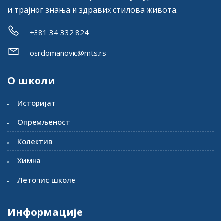
и трајног знања и здравих стилова живота.
+381 34 332 824
osrdomanovic@mts.rs
О школи
Историјат
Опремљеност
Колектив
Химна
Летопис школе
Информације