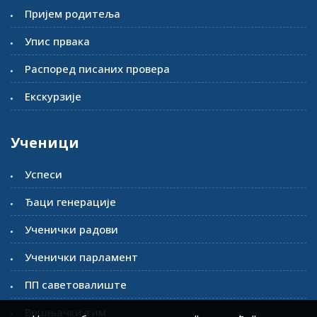
Пријем родитеља
Упис првака
Распоред писаних провера
Екскурзије
Ученици
Успеси
Ђаци генерације
Ученички радови
Ученички парламент
ПП саветовалиште
Вршњачки тим