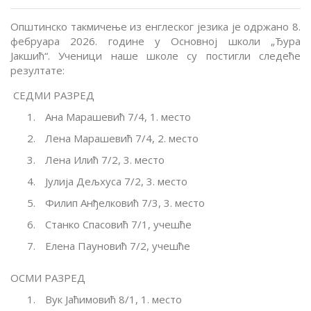
Општинско такмичење из енглеског језика је одржано 8.
фебруара 2026. године у Основној школи „Ђура
Јакшић“.
Ученици наше школе су постигли следеће
резултате:
СЕДМИ РАЗРЕД
Ана Марашевић
7/4
, 1. место
Лена Марашевић
7/4
, 2. место
Лена Илић
7/2
, 3. место
Јулија Дељхуса
7/2
, 3. место
Филип Анђелковић
7/3
, 3. место
Станко Спасовић
7/1
, учешће
Елена Пауновић
7/2
, учешће
ОСМИ РАЗРЕД
Вук Јаћимовић
8/1
, 1. место