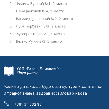
Филипа Вујовић
8/1
, 2. место
Нена Јанковић
8/4
, 2. место
Василије Јовановић
8/2
, 2. место
Лука Ђорђевић
8/3
, 2. место
Ђурађ Остојић
8/2
, 3. место
Вељко Ружић
8/3, 3. место
Желимо да школаа буде оаза културе квалитетног
и трајног знања и здравих стилова живота.
+381 34 332 824