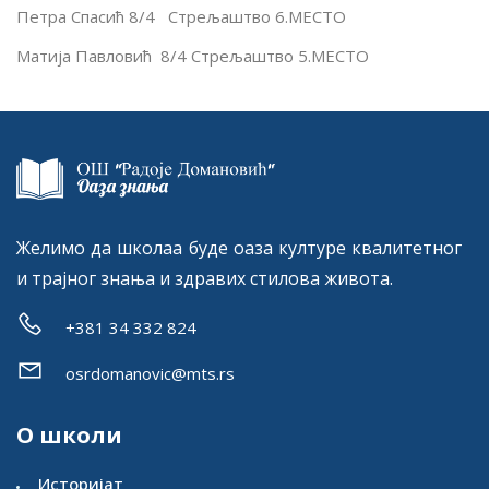
Петра Спасић 8/4 Стрељаштво 6.МЕСТО
Матија Павловић 8/4 Стрељаштво 5.МЕСТО
Желимо да школаа буде оаза културе квалитетног
и трајног знања и здравих стилова живота.
+381 34 332 824
osrdomanovic@mts.rs
О школи
Историјат