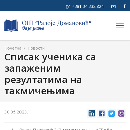
+381 34 332 824
togg
navig
Почетна
/
Новости
Списак ученика са
запаженим
резултатима на
такмичењима
30.05.2023.
Ленка Павловић 3/2-математика 1.НАГРАДА