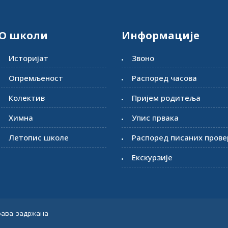
О школи
Информације
Историјат
Звоно
Опремљеност
Распоред часова
Колектив
Пријем родитеља
Химна
Упис првака
Летопис школе
Распоред писаних прове
Екскурзије
права задржана