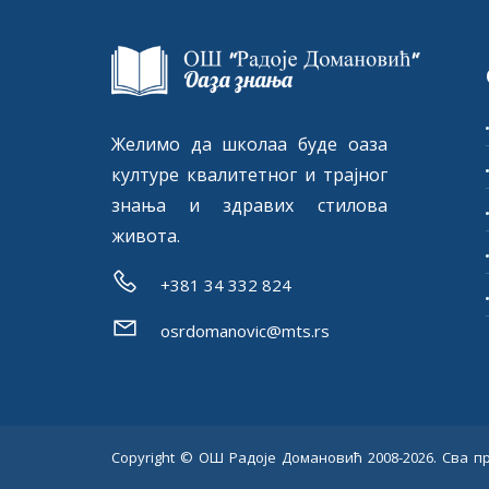
Желимо да школаа буде оаза
културе квалитетног и трајног
знања и здравих стилова
живота.
+381 34 332 824
osrdomanovic@mts.rs
Copyright © ОШ Радоје Домановић 2008-2026. Сва 