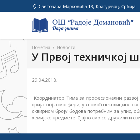
Светозара Марковића 13, Kрагујевац, Србија
Почетна
/
Новости
У Првој техничкој 
29.04.2018.
Координатор Тима за професионални развој п
пријатној атмосфери, уз помоћ неколицине нас
оквирном броју бодова потребним за упис, об
хемијске предмете. Сјајно смо се дружили и св