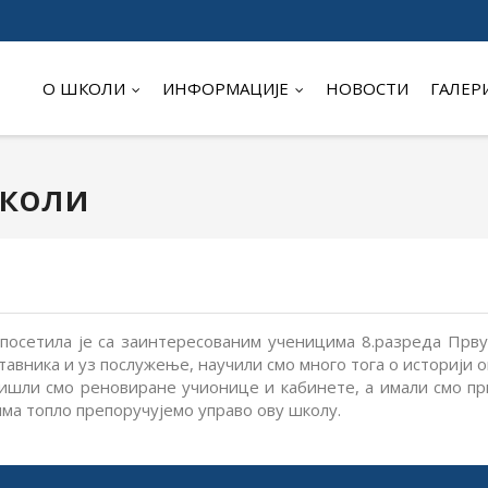
О ШКОЛИ
ИНФОРМАЦИЈЕ
НОВОСТИ
ГАЛЕР
школи
осетила је са заинтересованим ученицима 8.разреда Прву 
тавника и уз послужење, научили смо много тога о историји 
ишли смо реновиране учионице и кабинете, а имали смо при
има топло препоручујемо управо ову школу.