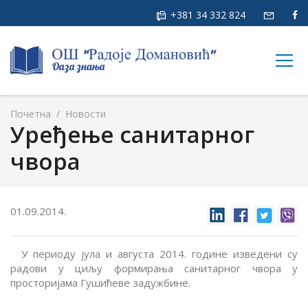
+381 34 332 824
togg
navig
Почетна
/
Новости
Уређење санитарног
чвора
01.09.2014.
У периоду јула и августа 2014. године изведени су
радови у циљу формирања санитарног чвора у
просторијама Гушићеве задужбине.