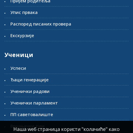
Пријем родитеља
Упис првака
Распоред писаних провера
Екскурзије
Ученици
Успеси
Ђаци генерације
Ученички радови
Ученички парламент
ПП саветовалиште
Вршњачки тим
Наша wеб страница користи "колачиће" како