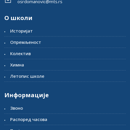
osrdomanovic@mts.rs
О школи
Историјат
Опремљеност
Колектив
Химна
Летопис школе
Информације
Звоно
Распоред часова