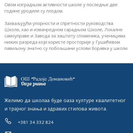
Овом изградњом активности школе у последње две
године уродиле су плодом.
Захваљујући упорности и спретности руководства
Школе, као и изванредном сарадњом Школе, Локалне
самоуправе и Завода за заштиту споменика, ученицима
нижих разреда који користе просторије у Гушићевом
павиљону знатно су побољшани услови боравка у школи.
Желимо да школаа буде оаза културе квалитетног
и трајног знања и здравих стилова живота.
+381 34 332 824