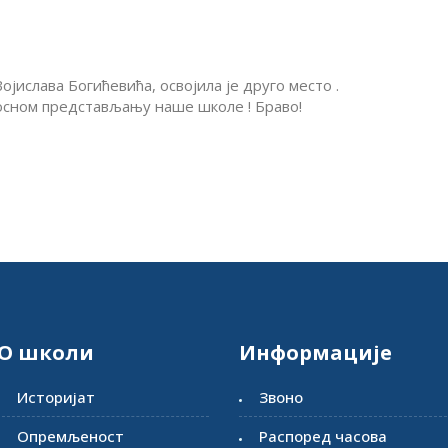
ојиславa Богићевићa, освојила је друго место .
носном представљању наше школе ! Браво!
О школи
Информације
Историјат
Звоно
Опремљеност
Распоред часова