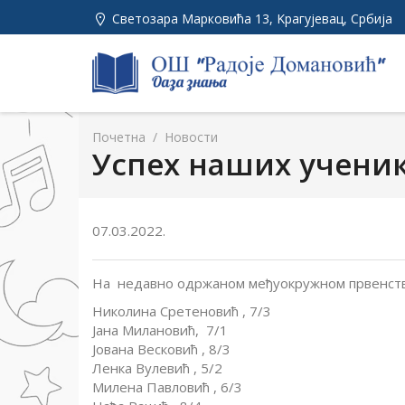
Светозара Марковића 13, Kрагујевац, Србија
Почетна
/
Новости
Успех наших ученик
07.03.2022.
На недавно одржаном међуокружном првенству 
Николина Сретеновић , 7/3
Јана Милановић, 7/1
Јована Весковић , 8/3
Ленка Вулевић , 5/2
Милена Павловић , 6/3