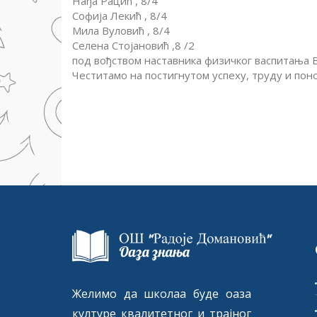
Нађа Рацић , 8/4
Софија Лекић , 8/4
Мила Вуловић , 8/4
Селена Стојановић ,8 /2
под вођством наставника физичког васпитања В
Честитамо на постигнутом успеху, труду и по
Желимо да школаа буде оаза
културе квалитетног и трајног